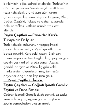
birikiminin dijital adresi ekahvaltı, Türkiye'nin
dört bir yanından özenle seçilmiş 200'den
fazla kahvaltılık ürünü aynı gün kargo
güvencesiyle kapınıza ulaştırır. Coşkun, Alan,
Bağcı, Özgüllü, Toktaş ve daha fazlasından
helal sertifikalı, katkısız ürünler tek çatı
altında.
Peynir Çeşitleri — Ezine'den Kars'a
Türkiye'nin En İyileri
Türk kahvaltı kültürünün vazgeçilmezi
peynirde ekahvaltı, coğrafi işaretli Ezine
beyaz peyniri, Kars eski kaşarı, Erzincan
tulum peyniri ve Kaz Dağları keçi peyniri gibi
seçkin çeşitleri bir arada sunar. Atalay,
Şendil, Bergaz ve Altınkılıç gibi köklü
markalardan olgunlaştırılmış, tam yağlı
peynirler doğrudan kapınıza gelir.
→ Peynir Çeşitlerini İncele
Zeytin Çeşitleri — Coğrafi İşaretli Gemlik
Zeytini ve Daha Fazlası
Coğrafi işaretli Gemlik siyah zeytini, az tuzlu
kuru sele zeytin, ızgara gurme zeytin ve
zeytin ezmesinden oluşan geniş