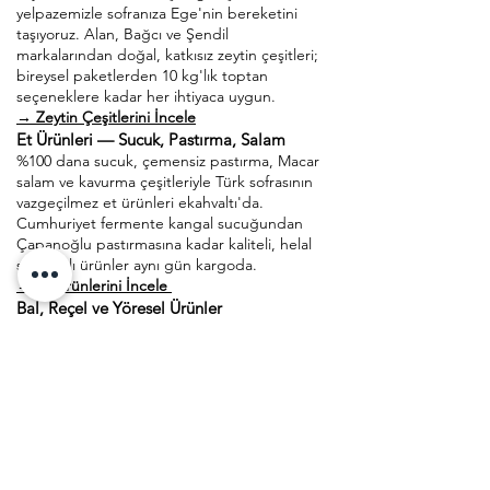
yelpazemizle sofranıza Ege'nin bereketini
taşıyoruz. Alan, Bağcı ve Şendil
markalarından doğal, katkısız zeytin çeşitleri;
bireysel paketlerden 10 kg'lık toptan
seçeneklere kadar her ihtiyaca uygun.
→ Zeytin Çeşitlerini İncele
Et Ürünleri — Sucuk, Pastırma, Salam
%100 dana sucuk, çemensiz pastırma, Macar
salam ve kavurma çeşitleriyle Türk sofrasının
vazgeçilmez et ürünleri ekahvaltı'da.
Cumhuriyet fermente kangal sucuğundan
Çapanoğlu pastırmasına kadar kaliteli, helal
sertifikalı ürünler aynı gün kargoda.
→ Et Ürünlerini İncele
Bal, Reçel ve Yöresel Ürünler
Toktaş karakovan balı, Hizan yayla balı ve
kestane balının yanı sıra Ehlizade pekmez
çeşitleri, organik reçeller ve Güvenbey tahin
helvası yöresel lezzetler kategorimizde sizi
bekliyor. Malatya köy tereyağı ve Özgüllü
tereyağı ise sofranıza geleneksel bir
dokunuş katıyor.
→ Yöresel Ürünleri İncele