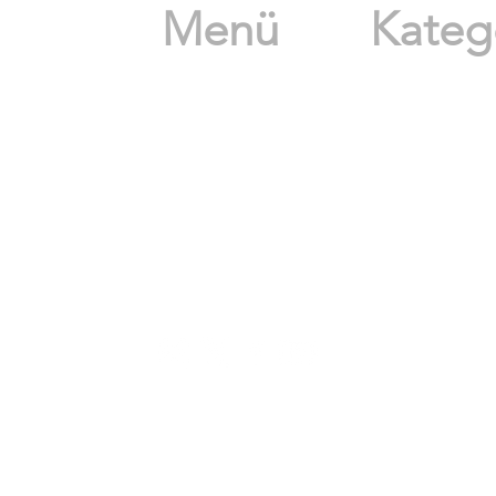
Menü
Katego
Anasayfa
Süt Ürü
Tanışma Paketleri
Et Ürün
İndirimli Ürünler
Zeytin 
Toptan Ürünler
Yöresel
Tüm Ürünler
İthal Ü