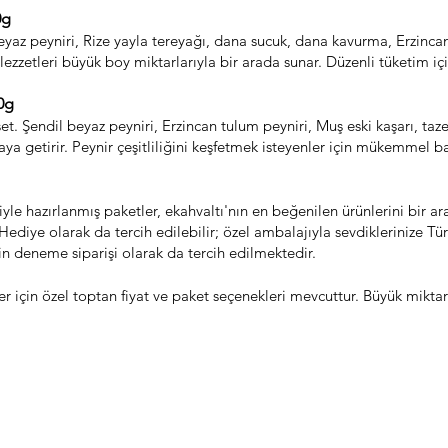
0g
beyaz peyniri, Rize yayla tereyağı, dana sucuk, dana kavurma, Erzinca
lezzetleri büyük boy miktarlarıyla bir arada sunar. Düzenli tüketim içi
0g
set. Şendil beyaz peyniri, Erzincan tulum peyniri, Muş eski kaşarı, ta
raya getirir. Peynir çeşitliliğini keşfetmek isteyenler için mükemmel b
le hazırlanmış paketler, ekahvaltı'nın en beğenilen ürünlerini bir ar
ediye olarak da tercih edilebilir; özel ambalajıyla sevdiklerinize Tür
için deneme siparişi olarak da tercih edilmektedir.
r için özel toptan fiyat ve paket seçenekleri mevcuttur. Büyük miktarlı