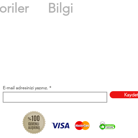
riler
Bilgi
nleri
Hakkımızda
İletişim
leri
Blog
Ürünleri
 Ürünler
rünler
E-mail adresinizi yazınız.
Kayde