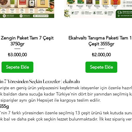
ı Zengin Paket Tam 7 Çeşit
Hızlı Bakış
Ekahvaltı Tanışma Paketi Tam 
Hızlı Bakış
3750gr
Çeşit 3555gr
Fiyat
Fiyat
₺3.000,00
₺2.000,00
Sepete Ekle
Sepete Ekle
n 7 Yöresinden Seçkin Lezzetler | ekahvaltı
parişte en geniş ürün yelpazesini keşfetmek isteyenler için özenle haz
k baldan dana sucuğa kadar Türkiye'nin dört bir yanından seçilmiş ka
 siparişler aynı gün Hepsijet ile kargoya teslim edilir.
3555g
'nin 7 farklı yöresinden özenle seçilmiş 13 çeşit ürünü tek kutuda suna
k bal ve daha pek çok seçkin lezzet bulunmaktadır. İlk kez sipariş ve