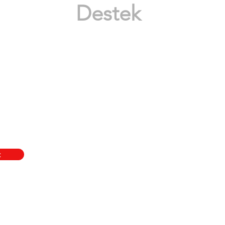
Destek
Mesafeli Satış Sözleşmesi
Aydınlatma Metni
Gizlilik Politikası
Teslimat ve İade Şartları
K.V.K.K.
t