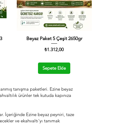
13
Beyaz Paket 5 Çeşit 2650gr
Hızlı Bakış
Fiyat
₺1.312,00
Sepete Ekle
ırlanmış tanışma paketleri. Ezine beyaz
hvaltılık ürünler tek kutuda kapınıza
r. İçeriğinde Ezine beyaz peyniri, taze
recekler ve ekahvaltı'yı tanımak