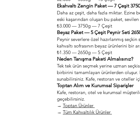
Ekahvaltı Zengin Paket — 7 Çeşit 375
Daha az çeşit, daha fazla miktar. Ezine 
eski kaşarından oluşan bu paket, sevilen 
₺3.000 — 3750g — 7 Çeşit
Beyaz Paket — 5 Çeşit Peynir Seti 265
Peynir severlere özel hazırlanmış seçkin 
kahvaltı sofrasının beyaz ürünlerini bir a
₺1.350 — 2650g — 5 Çeşit
Neden Tanışma Paketi Almalısınız?
Tek tek ürün seçmek yerine uzman seçkisiy
birbirini tamamlayan ürünlerden oluşur. H
sunabilirsiniz. Kafe, restoran ve oteller 
Toptan Alım ve Kurumsal Siparişler
Kafe, restoran, otel ve kurumsal müşterile
geçebilirsiniz.
→
Toptan Ürünler
→
Tüm Kahvaltılık Ürünler