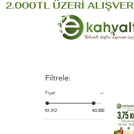
  2.000TL ÜZERİ ALIŞVERİ
''Kahvaltı keyfini kapınıza taşıy
Filtrele:
Fiyat
₺1.312
₺3.000