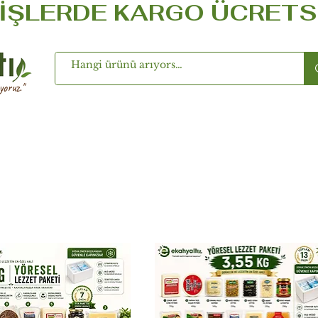
ŞLERDE KARGO ÜCRETSİZ ..
oruz.''