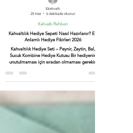
Ekahvalti
25 Haz
6 dakikada okunur
Kahvaltı Rehberi
Kahvaltılık Hediye Sepeti Nasıl Hazırlanır? En
Anlamlı Hediye Fikirleri 2026
Kahvaltılık Hediye Seti – Peynir, Zeytin, Bal,
Sucuk Kombine Hediye Kutusu Bir hediyenin
unutulmaması için sıradan olmaması gerekir.
Çiçek solar, parfüm biter, teknolojik ürünler
eskir. Ama kahvaltı sofrasına kurulan özenli bir
hediye sepeti, her sabah karşısındaki masaya
getirildiğinde vericisini hatırlatır. Ezine beyaz
peyniri, Gemlik siyah zeytini, Toktaş karakovan
balı ve Coşkun dana sucuğundan oluşan bir
kahvaltı hediye kutusu, hem samimi hem de