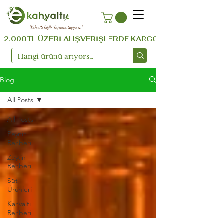
''Kahvaltı keyfini kapınıza taşıyoruz.''
  2.000TL ÜZERİ ALIŞVERİŞLERDE KARGO ÜCRETSİZ ...!!!  
Blog
All Posts
All Posts
Peynir
Rehberi
Zeytin
Rehberi
Süt
Ürünleri
Kahvaltı
Rehberi