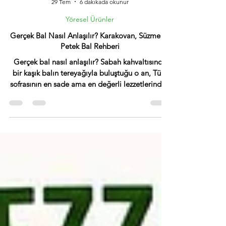
Ekahvalti
29 Tem
6 dakikada okunur
Yöresel Ürünler
Gerçek Bal Nasıl Anlaşılır? Karakovan, Süzme ve
Petek Bal Rehberi
Gerçek bal nasıl anlaşılır? Sabah kahvaltısında
bir kaşık balın tereyağıyla buluştuğu o an, Türk
sofrasının en sade ama en değerli lezzetlerinden
biridir. Ballı ekmeğin kenarından süzülen altın
rengi akışkanlık, çocukluğun kahvaltı masalarını
hatırlatır. Ne var ki markette karşımıza çıkan
onlarca kavanozun hangisinin bu tada sahip
olduğunu anlamak giderek zorlaşıyor. Bu rehber,
gerçek balı sahtesinden ayırmanın somut
yollarını, bal çeşitleri arasındaki farkları ve etiket
okur