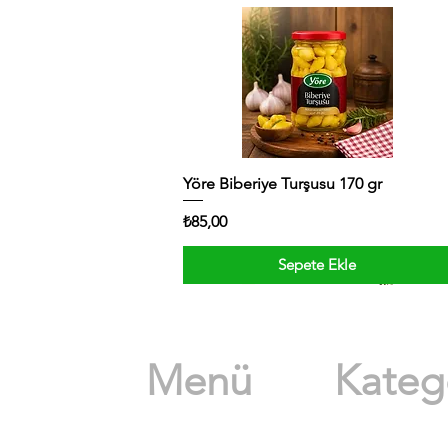
Yöre Biberiye Turşusu 170 gr
Fiyat
₺85,00
Sepete Ekle
Menü
Katego