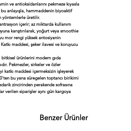
tamin ve antioksidanlarını pekmeze kıyasla
ri bu anlayışla, hammaddenin biyoaktif
 yöntemlerle üretilir.
ntrasyon içerir; az miktarda kullanım
uyuna karıştırılarak, yoğurt veya smoothie
oyu mor rengi yüksek antosiyanin
Katkı maddesi, şeker ilavesi ve koruyucu
 bitkisel ürünlerini modern gıda
ıdır. Pekmezler, sirkeler ve özler
 katkı maddesi içermeksizin işleyerek
70'ten bu yana süregelen toptancı birikimi
edarik zincirinden perakende sofrasına
adar verilen siparişler aynı gün kargoya
Benzer Ürünler