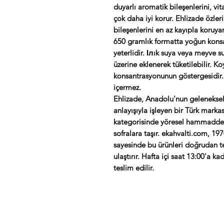
duyarlı aromatik bileşenlerini, vi
çok daha iyi korur. Ehlizade özle
bileşenlerini en az kayıpla koruyan
650 gramlık formatta yoğun konsa
yeterlidir. Ілık suya veya meyve s
üzerine eklenerek tüketilebilir. K
konsantrasyonunun göstergesidir. 
içermez.
Ehlizade, Anadolu'nun geleneksel
anlayışıyla işleyen bir Türk markas
kategorisinde yöresel hammaddeyi
sofralara taşır. ekahvalti.com, 19
sayesinde bu ürünleri doğrudan t
ulaştırır. Hafta içi saat 13:00'a k
teslim edilir.