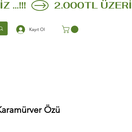
.!!!  
Kayıt Ol
Karamürver Özü