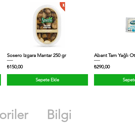
Sosero Izgara Mantar 250 gr
Abant Tam Yağlı Ot
Fiyat
Fiyat
₺150,00
₺290,00
Sepete Ekle
Sepet
riler
Bilgi