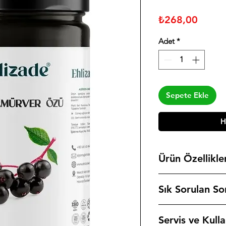
Fiyat
₺268,00
Adet
*
Sepete Ekle
H
Ürün Özellikle
Marka: Ehlizade
Sık Sorulan So
Ürün Türü: Karamürv
Üretim: Soğuk sıkım
Karamürver (elderber
Şeker İlavesi: Yok
Servis ve Kull
Sambucus nigra, Avr
Net Ağırlık: 650gr