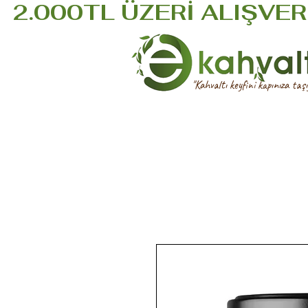
  2.000TL ÜZERİ ALIŞVERİ
''Kahvaltı keyfini kapınıza taşıy