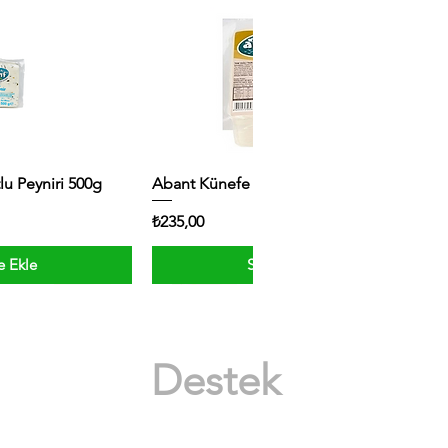
lu Peyniri 500g
Abant Künefe Peyniri 400 Gr
Fiyat
₺235,00
e Ekle
Sepete Ekle
Destek