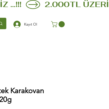
.!!!  
Kayıt Ol
tek Karakovan
420g