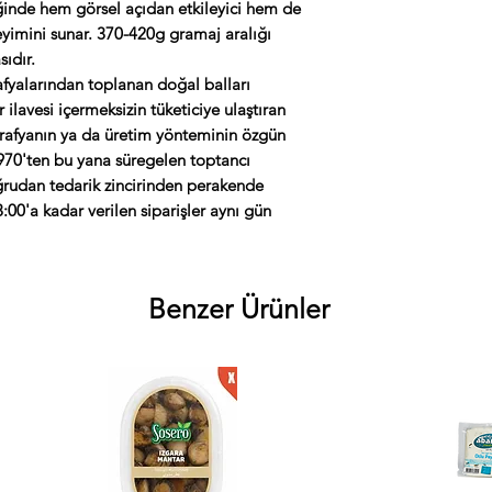
Ekmek veya simit üze
iğinde hem görsel açıdan etkileyici hem de
bal emilirken balmu
yimini sunar. 370-420g gramaj aralığı
veya tereyağıyla bir
ıdır.
kahvaltı yöntemidir
rafyalarından toplanan doğal balları
değildir; ancak bazı
ilavesi içermeksizin tüketiciye ulaştıran
çıkarmayı tercih ede
ğrafyanın ya da üretim yönteminin özgün
 1970'ten bu yana süregelen toptancı
Bal kristalleşirse b
ğrudan tedarik zincirinden perakende
Hayır. Kristalleşme,
13:00'a kadar verilen siparişler aynı gün
ballarda yaygın bir d
yüksek ballarda daha
değil, doğallığın gös
40°C'yi geçmeyen ılı
Benzer Ürünler
yüksek ısıdan kaçının
Aynı gün kargo var 
Evet. Hafta içi saat 
aynı gün kargoya tes