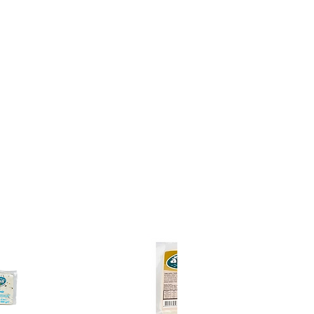
rine balmumlu parça bırakılır;
mu çiğnenir ve ayrılır. Kaymak
likte tüketilmesi geleneksel
. Balmumunu yutmak zararlı
 kişiler yutmak yerine çiğneyip
r.
ozuldu mu?
 özellikle ham ve işlenmemiş
oğal süreçtir. Glikoz içeriği
 hızlı gerçekleşir. Bozulmanın
tergesidir. Kristalleşmiş balı
k suda bekletmek yeterlidir;
.
mı?
13:00'a kadar verilen siparişler
lim edilir.