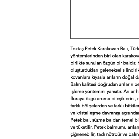
Toktaş Petek Karakovan Balı, Türki
yöntemlerinden biri olan karakova
birlikte sunulan özgün bir baldır.
oluşturdukları geleneksel silindir
kovanlara kıyasla arıların doğal d
Balın kalitesi doğrudan arıların be
işleme yöntemini yansıtır. Arılar 
floraya özgü aroma bileşiklerini, m
farklı bölgelerden ve farklı bitki
ve kristalleşme davranışı açısında
Petek bal, süzme baldan temel bir f
ve tüketilir. Petek balmumu arıları
çiğnenebilir, tadı nötrdür ve balı