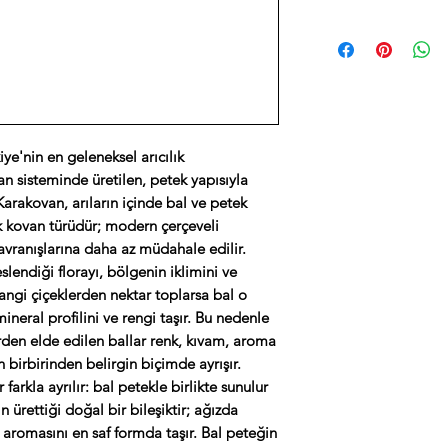
müdahalesine ve tica
Net Ağırlık: 370-420
Kaymak ile klasik ka
arılara belirli çerçev
Ambalaj: Doğal pet
kahvaltısının en pres
yapılandırılmış bir o
Katkı Maddesi: Yok
ve sütlü yüzeyine pe
doğal habitatlarına 
Isıl İşlem: Uygulan
içine yavaşça erir ve
gövdeleri veya taş bo
Saklama: Oda sıcaklı
hissedilir. Bu kombi
kendi doğal ritimler
buzdolabına koyma
anını yaratır.
bal, coğrafyanın ve 
ye'nin en geleneksel arıcılık
Doğrudan tüketim: P
daha yoğun biçimde 
n sisteminde üretilen, petek yapısıyla
üzerine konulur; ısı
 Karakovan, arıların içinde bal ve petek
çiğnenir ve bal serb
Petek bal neden süz
ik kovan türüdür; modern çerçeveli
doyurucu hem de çok 
Süzme bal, petekten 
avranışlarına daha az müdahale edilir.
Peynir tahtası: Olg
bazen ısıl işlem sür
peynirinin yanına p
slendiği florayı, bölgenin iklimini ve
pollenler, enzimler 
tuzlu-tatlı kontrast s
hangi çiçeklerden nektar toplarsa bal o
azalabilir. Petek ba
kombinasyonunu olu
ineral profilini ve rengi taşır. Bu nedenle
doğrudan tüketiciye 
Çay yanında: Petek 
lerden elde edilen ballar renk, kıvam, aroma
eksiksiz haliyle kor
küçük tabakta sunma
n birbirinden belirgin biçimde ayrışır.
olup balla birlikte ç
geleneğidir. Çayın s
arkla ayrılır: bal petekle birlikte sunulur
Petek bal nasıl tüketi
n ürettiği doğal bir bileşiktir; ağızda
Küçük parçalar halin
n aromasını en saf formda taşır. Bal peteğin