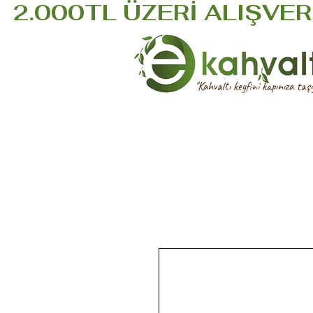
  2.000TL ÜZERİ ALIŞVERİ
''Kahvaltı keyfini kapınıza taşıy