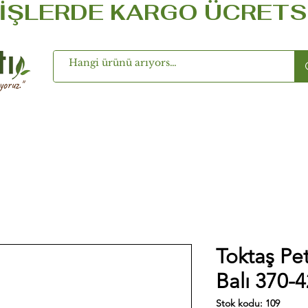
ŞLERDE KARGO ÜCRETSİZ ..
oruz.''
Toktaş Pe
Balı 370-
Stok kodu: 109