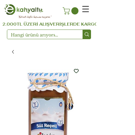
''Kahvaltı keyfini kapınıza taşıyoruz.''
  2.000TL ÜZERİ ALIŞVERİŞLERDE KARGO ÜCRETSİZ ...!!!  