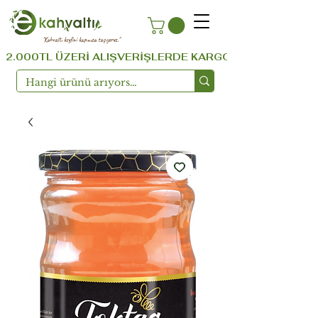
''Kahvaltı keyfini kapınıza taşıyoruz.''
  2.000TL ÜZERİ ALIŞVERİŞLERDE KARGO ÜCRETSİZ ...!!!  