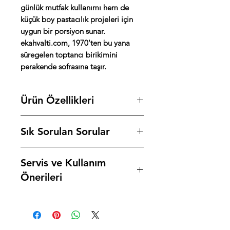
günlük mutfak kullanımı hem de
küçük boy pastacılık projeleri için
uygun bir porsiyon sunar.
ekahvalti.com, 1970'ten bu yana
süregelen toptancı birikimini
perakende sofrasına taşır.
Ürün Özellikleri
Marka: Kebir
Sık Sorulan Sorular
Seri: Gurme
Ürün Türü: Tuzsuz İnek Tereyağı
Tuzsuz tereyağı neden tercih edilir,
Hammadde: Karadeniz merası inek
Servis ve Kullanım
tuzludan farkı nedir?
sütü
Tuz tereyağında hem tat hem
Önerileri
İçerik: %100 tereyağı (tuzsuz,
koruyucu işlevi görür. Tuzsuz
katkısız)
tereyağında bu koruyucu katman
Pastacılık ve hamur işleri: Tuzsuz
Tuz: İçermez
olmadığından daha kısa raf ömrü
tereyağının asıl kullanım alanı
Net Ağırlık: 250g
vardır ancak sütün doğal aroması
burasıdır. Kurabiye, kek, pasta,
Ambalaj: Vakumlu