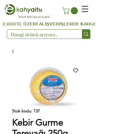
''Kahvaltı keyfini kapınıza taşıyoruz.''
  2.000TL ÜZERİ ALIŞVERİŞLERDE KARGO ÜCRETSİZ ...!!!  
Stok kodu: 137
Kebir Gurme
Tereyağı 250g