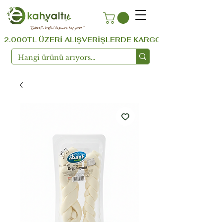
''Kahvaltı keyfini kapınıza taşıyoruz.''
  2.000TL ÜZERİ ALIŞVERİŞLERDE KARGO ÜCRETSİZ ...!!!  