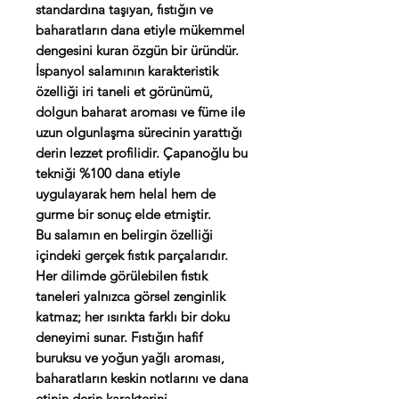
standardına taşıyan, fıstığın ve
baharatların dana etiyle mükemmel
dengesini kuran özgün bir üründür.
İspanyol salamının karakteristik
özelliği iri taneli et görünümü,
dolgun baharat aroması ve füme ile
uzun olgunlaşma sürecinin yarattığı
derin lezzet profilidir. Çapanoğlu bu
tekniği %100 dana etiyle
uygulayarak hem helal hem de
gurme bir sonuç elde etmiştir.
Bu salamın en belirgin özelliği
içindeki gerçek fıstık parçalarıdır.
Her dilimde görülebilen fıstık
taneleri yalnızca görsel zenginlik
katmaz; her ısırıkta farklı bir doku
deneyimi sunar. Fıstığın hafif
buruksu ve yoğun yağlı aroması,
baharatların keskin notlarını ve dana
etinin derin karakterini