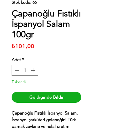
Stok kodu: 66
Çapanoğlu Fıstıklı
İspanyol Salam
100gr
Fiyat
₺101,00
Adet
*
Tükendi
Geldiğinde Bildir
Çapanoğlu Fıstıklı İspanyol Salam,
İspanyol şarküteri geleneğini Türk
damak zevkine ve helal üretim