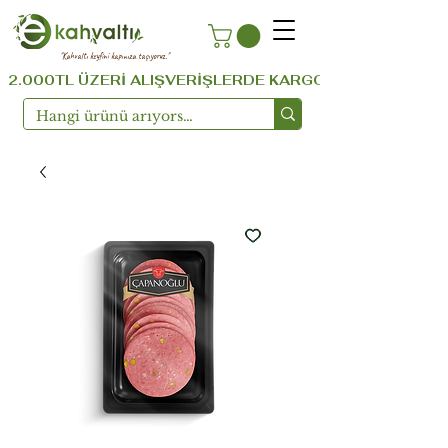
''Kahvaltı keyfini kapınıza taşıyoruz.''
  2.000TL ÜZERİ ALIŞVERİŞLERDE KARGO ÜCRETSİZ ...!!!  