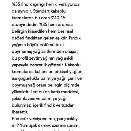
%35 fındık içeriği her iki versiyonda
da aynıdır. Standart kakaolu
kremalarda bu oran %10-15
düzeyindedir; %35 hem aroması
belirgin hissedilen hem besinsel
değeri fındıktan gelen eşiktir. Fındık
yağının büyük bölümü tekli
doymamış yağ asitlerinden oluşur;
bu profil zeytinyağının yağ asidi
yapısıyla benzerlik gösterir. Kakaolu
kremalarda kullanılan bitkisel yağlar
ise çoğunlukla palmiye yağı içerir ve
doymuş yağ oranı belirgin biçimde
yüksektir. Tadıbu'da katkı maddesi,
şeker ilavesi ve palmiye yağı
bulunmaz; içerik fındık ve tuzdan
ibarettir.
Pürüzsüz versiyonu mu, parçacıklıyı
mı? Yumuşak ekmek üzerine sürüm,