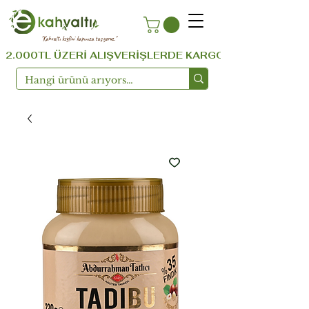
''Kahvaltı keyfini kapınıza taşıyoruz.''
  2.000TL ÜZERİ ALIŞVERİŞLERDE KARGO ÜCRETSİZ ...!!!  