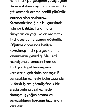
hem fındık parçacığının yavaş açılan
derin notalarını aynı anda sunar. Bu
çift katmanlı aroma profili pürüzsüz
ezmede elde edilemez.
Karadeniz fındığının bu çıtırlıktaki
rolü de kritiktir. Türk fındığı
dünyanın en yağlı ve en aromatik
fındık çeşitleri arasında gösterilir.
Öğütme öncesinde hafifçe
kavrulmuş fındık parçacıkları hem
kavurmanın getirdiği Maillard
reaksiyonu aromasını hem de
fındığın doğal tereyağımsı
karakterini çok daha net taşır. Bu
parçacıklar ezmeyle buluştuğunda
iki farklı işlem görmüş fındık bir
arada bulunur: saf ezmede
dönüşmüş yoğun aroma ve
parçacıklarda korunan taze fındık
karakteri.