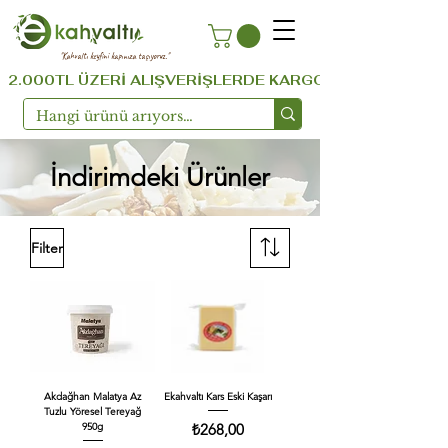
''Kahvaltı keyfini kapınıza taşıyoruz.''
  2.000TL ÜZERİ ALIŞVERİŞLERDE KARGO ÜCRETSİZ ...!!!  
İndirimdeki Ürünler
Filter
Akdağhan Malatya Az
Ekahvaltı Kars Eski Kaşarı
Tuzlu Yöresel Tereyağ
Price
₺268,00
950g