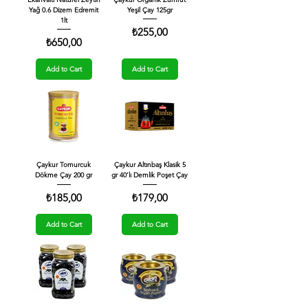
Yağ 0.6 Dizem Edremit
Yeşil Çay 125gr
1lt
Price
₺255,00
Price
₺650,00
Add to Cart
Add to Cart
Çaykur Tomurcuk
Çaykur Altınbaş Klasik 5
Dökme Çay 200 gr
gr 40’lı Demlik Poşet Çay
Price
Price
₺185,00
₺179,00
Add to Cart
Add to Cart