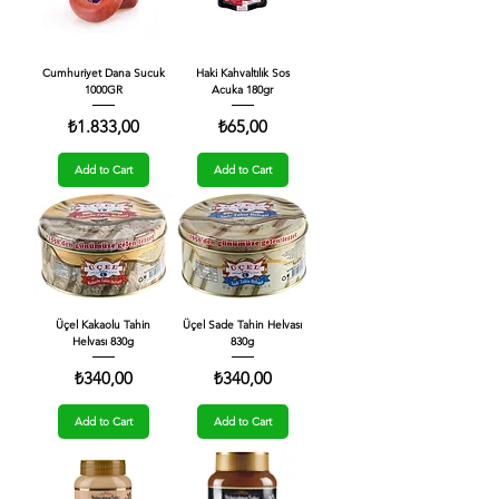
Cumhuriyet Dana Sucuk
Haki Kahvaltılık Sos
1000GR
Acuka 180gr
Price
Price
₺1.833,00
₺65,00
Add to Cart
Add to Cart
Üçel Kakaolu Tahin
Üçel Sade Tahin Helvası
Helvası 830g
830g
Price
Price
₺340,00
₺340,00
Add to Cart
Add to Cart