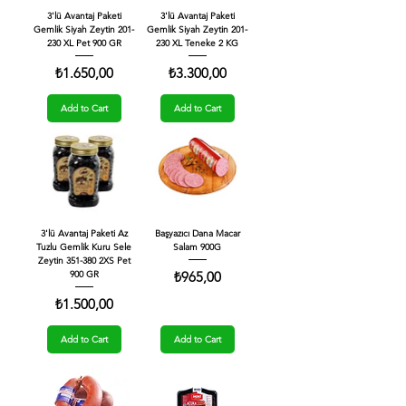
3'lü Avantaj Paketi
3'lü Avantaj Paketi
Gemlik Siyah Zeytin 201-
Gemlik Siyah Zeytin 201-
230 XL Pet 900 GR
230 XL Teneke 2 KG
Price
Price
₺1.650,00
₺3.300,00
Add to Cart
Add to Cart
3'lü Avantaj Paketi Az
Başyazıcı Dana Macar
Tuzlu Gemlik Kuru Sele
Salam 900G
Zeytin 351-380 2XS Pet
Price
₺965,00
900 GR
Price
₺1.500,00
Add to Cart
Add to Cart