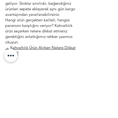
geliyor. Stoklar sınırlıdır; beğendiğiniz
ürünleri sepete ekleyerek aynı gün kargo
avantajından yararlanabilirsiniz.
Hangi ürün gerçekten kaliteli, hangisi
paranızın karşılığını veriyor? Kahvaltılık
ürün seçerken nelere dikkat etmeniz
gerektiğini anlattığımız rehber yazımızı
okuyun.
→ Kahvaltılık Ürün Alırken Nelere Dikkat
Etmeli?
Menü
Anasayfa
Tüm Ürünler
Tanışma Paketleri
İndirimli Ürünler
Toptan Ürünler