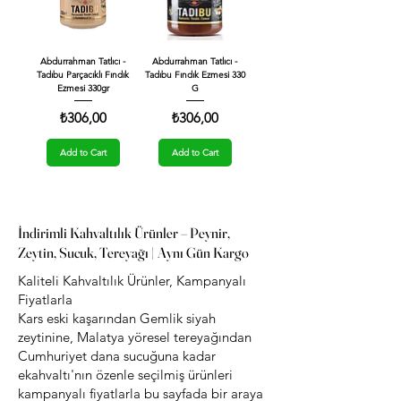
Abdurrahman Tatlıcı -
Abdurrahman Tatlıcı -
Tadıbu Parçacıklı Fındık
Tadıbu Fındık Ezmesi 330
Ezmesi 330gr
G
Price
Price
₺306,00
₺306,00
Add to Cart
Add to Cart
İndirimli Kahvaltılık Ürünler – Peynir,
Zeytin, Sucuk ve Daha Fazlası | ekahvaltı
İndirimli Kahvaltılık Ürünler – Peynir,
Zeytin, Sucuk, Tereyağı | Aynı Gün Kargo
Kaliteli Kahvaltılık Ürünler, Kampanyalı
Fiyatlarla
Kars eski kaşarından Gemlik siyah
zeytinine, Malatya yöresel tereyağından
Cumhuriyet dana sucuğuna kadar
ekahvaltı'nın özenle seçilmiş ürünleri
kampanyalı fiyatlarla bu sayfada bir araya