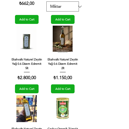
Price
₺662,00
Add to Cart
Add to Cart
Ekahvaltı Naturel Zeytin
Ekahvaltı Naturel Zeytin
Yağ 0.6 Dizem Edremit
Yağ 0.6 Dizem Edremit
5lt
2lt
Price
Price
₺2.800,00
₺1.150,00
Add to Cart
Add to Cart
Ekahvaltı Naturel Zeytin
Çaykur Organik Zümrüt