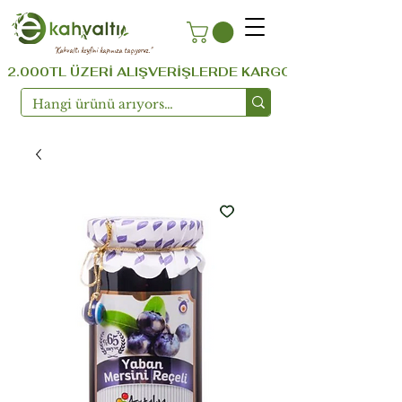
''Kahvaltı keyfini kapınıza taşıyoruz.''
  2.000TL ÜZERİ ALIŞVERİŞLERDE KARGO ÜCRETSİZ ...!!!  