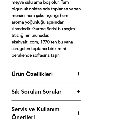
meyve sulu ama boş olur. Tam
olgunluk noktasında toplanan yaban
mersini hem şeker içeriği hem
aroma yoğunluğu açısından
zirvededir. Gurme Serisi bu seçim
titizliğinin ürünüdür.
ekahvalti.com, 1970'ten bu yana
süregelen toptancı birikimini
perakende sofrasına taşır.
Ürün Özellikleri
Marka: Antalya Reçelcisi
Sık Sorulan Sorular
Seri: Gurme Serisi
Reçel Türü: Yaban Mersini Reçeli
%65 meyve içeriği ne anlama gelir?
Meyve İçeriği: %65 yaban mersini
Servis ve Kullanım
290 gramlık kavanozun 65 gramının,
Pişirme: Vakumlu kazan, maks. 60°C
yani yaklaşık 190 gramının yaban
Önerileri
İçerik: Yaban mersini, şeker, limon
mersini olduğu anlamına gelir. Türk
suyu
Gıda Kodeksi'ne göre reçel olarak
Kahvaltı sofrası: Taze ekmek veya